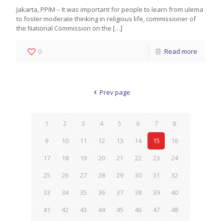
Jakarta, PPIM – It was important for people to learn from ulema
to foster moderate thinking in religious life, commissioner of
the National Commission on the
[…]
0
Read more
Prev page
1
2
3
4
5
6
7
8
9
10
11
12
13
14
15
16
17
18
19
20
21
22
23
24
25
26
27
28
29
30
31
32
33
34
35
36
37
38
39
40
41
42
43
44
45
46
47
48