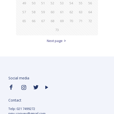
49
50
51
52
53
54
55
56
57
58
59
60
61
62
63
64
65
66
67
68
69
70
71
72
73
Next page
Social media
Contact
Telp: 021 7499272
pmu.convey@gmail.com