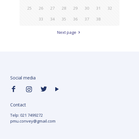
25
26
27
28
29
30
31
32
33
34
35
36
37
38
Next page
Social media
Contact
Telp: 021 7499272
pmu.convey@gmail.com