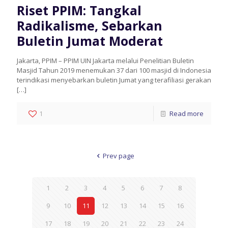
Riset PPIM: Tangkal
Radikalisme, Sebarkan
Buletin Jumat Moderat
Jakarta, PPIM – PPIM UIN Jakarta melalui Penelitian Buletin
Masjid Tahun 2019 menemukan 37 dari 100 masjid di Indonesia
terindikasi menyebarkan buletin Jumat yang terafiliasi gerakan
[…]
1
Read more
Prev page
1
2
3
4
5
6
7
8
9
10
11
12
13
14
15
16
17
18
19
20
21
22
23
24