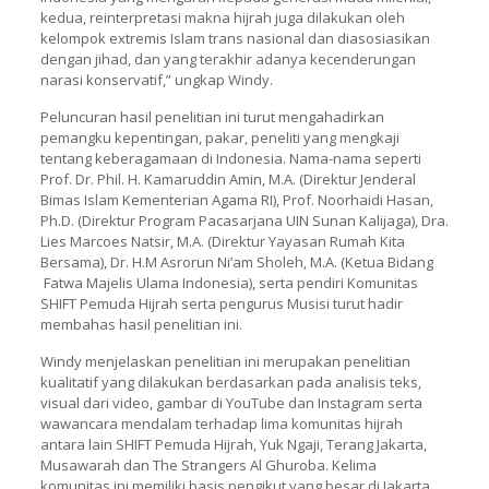
kedua, reinterpretasi makna hijrah juga dilakukan oleh
kelompok extremis Islam trans nasional dan diasosiasikan
dengan jihad, dan yang terakhir adanya kecenderungan
narasi konservatif,” ungkap Windy.
Peluncuran hasil penelitian ini turut mengahadirkan
pemangku kepentingan, pakar, peneliti yang mengkaji
tentang keberagamaan di Indonesia. Nama-nama seperti
Prof. Dr. Phil. H. Kamaruddin Amin, M.A. (Direktur Jenderal
Bimas Islam Kementerian Agama RI), Prof. Noorhaidi Hasan,
Ph.D. (Direktur Program Pacasarjana UIN Sunan Kalijaga), Dra.
Lies Marcoes Natsir, M.A. (Direktur Yayasan Rumah Kita
Bersama), Dr. H.M Asrorun Ni’am Sholeh, M.A. (Ketua Bidang
Fatwa Majelis Ulama Indonesia), serta pendiri Komunitas
SHIFT Pemuda Hijrah serta pengurus Musisi turut hadir
membahas hasil penelitian ini.
Windy menjelaskan penelitian ini merupakan penelitian
kualitatif yang dilakukan berdasarkan pada analisis teks,
visual dari video, gambar di YouTube dan Instagram serta
wawancara mendalam terhadap lima komunitas hijrah
antara lain SHIFT Pemuda Hijrah, Yuk Ngaji, Terang Jakarta,
Musawarah dan The Strangers Al Ghuroba. Kelima
komunitas ini memiliki basis pengikut yang besar di Jakarta