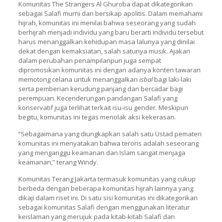
Komunitas The Strangers Al Ghuroba dapat dikategorikan
sebagai Salafi murni dan bersikap apolitis. Dalam memahami
hijrah, komunitas ini menilai bahwa seseorang yang sudah
berhijrah menjadi individu yang baru berarti individu tersebut
harus menanggalkan kehidupan masa lalunya yang dinilai
dekat dengan kemaksiatan, salah satunya musik. Ajakan
dalam perubahan penampilanpun juga sempat
dipromosikan komunitas ini dengan adanya konten tawaran
memotong celana untuk menanggalkan
isbal
bagi laki-laki
serta pemberian kerudung panjang dan bercadar bagi
perempuan. Kecenderungan pandangan Salafi yang
konservatif juga terlihat terkait isu-isu gender. Meskipun
begitu, komunitas ini tegas menolak aksi kekerasan.
“Sebagaimana yang diungkapkan salah satu Ustad pemateri
komunitas ini menyatakan bahwa teroris adalah seseorang
yang menganggu keamanan dan Islam sangat menjaga
keamanan,” terang Windy.
Komunitas Terang Jakarta termasuk komunitas yang cukup
berbeda dengan beberapa komunitas hijrah lainnya yang
dikaji dalam riset ini. Di satu sisi komunitas ini dikategorikan
sebagai komunitas Salafi dengan menggunakan literatur
keislaman yang merujuk pada kitab-kitab Salafi dan