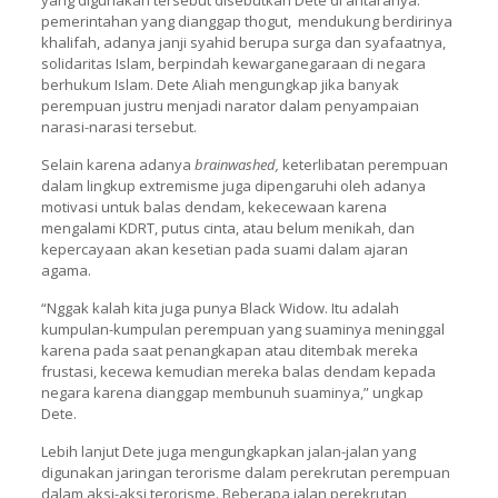
yang digunakan tersebut disebutkan Dete di antaranya:
pemerintahan yang dianggap thogut, mendukung berdirinya
khalifah, adanya janji syahid berupa surga dan syafaatnya,
solidaritas Islam, berpindah kewarganegaraan di negara
berhukum Islam. Dete Aliah mengungkap jika banyak
perempuan justru menjadi narator dalam penyampaian
narasi-narasi tersebut.
Selain karena adanya
brainwashed,
keterlibatan perempuan
dalam lingkup extremisme juga dipengaruhi oleh adanya
motivasi untuk balas dendam, kekecewaan karena
mengalami KDRT, putus cinta, atau belum menikah, dan
kepercayaan akan kesetian pada suami dalam ajaran
agama.
“Nggak kalah kita juga punya Black Widow. Itu adalah
kumpulan-kumpulan perempuan yang suaminya meninggal
karena pada saat penangkapan atau ditembak mereka
frustasi, kecewa kemudian mereka balas dendam kepada
negara karena dianggap membunuh suaminya,” ungkap
Dete.
Lebih lanjut Dete juga mengungkapkan jalan-jalan yang
digunakan jaringan terorisme dalam perekrutan perempuan
dalam aksi-aksi terorisme. Beberapa jalan perekrutan