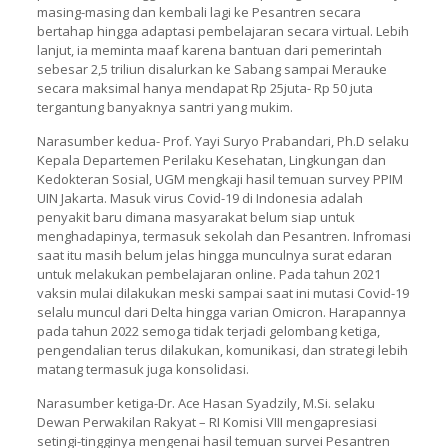
masing-masing dan kembali lagi ke Pesantren secara
bertahap hingga adaptasi pembelajaran secara virtual. Lebih
lanjut, ia meminta maaf karena bantuan dari pemerintah
sebesar 2,5 triliun disalurkan ke Sabang sampai Merauke
secara maksimal hanya mendapat Rp 25juta- Rp 50 juta
tergantung banyaknya santri yang mukim.
Narasumber kedua- Prof. Yayi Suryo Prabandari, Ph.D selaku
Kepala Departemen Perilaku Kesehatan, Lingkungan dan
Kedokteran Sosial, UGM mengkaji hasil temuan survey PPIM
UIN Jakarta. Masuk virus Covid-19 di Indonesia adalah
penyakit baru dimana masyarakat belum siap untuk
menghadapinya, termasuk sekolah dan Pesantren. Infromasi
saat itu masih belum jelas hingga munculnya surat edaran
untuk melakukan pembelajaran online. Pada tahun 2021
vaksin mulai dilakukan meski sampai saat ini mutasi Covid-19
selalu muncul dari Delta hingga varian Omicron. Harapannya
pada tahun 2022 semoga tidak terjadi gelombang ketiga,
pengendalian terus dilakukan, komunikasi, dan strategi lebih
matang termasuk juga konsolidasi.
Narasumber ketiga-Dr. Ace Hasan Syadzily, M.Si. selaku
Dewan Perwakilan Rakyat – RI Komisi VIII mengapresiasi
setingi-tingginya mengenai hasil temuan survei Pesantren