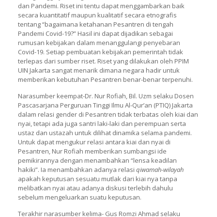
dan Pandemi. Riset ini tentu dapat menggambarkan baik
secara kuantitatif maupun kualitatif secara etnografis
tentang “bagaimana ketahanan Pesantren di tengah
Pandemi Covid-19?” Hasil ini dapat dijadikan sebagai
rumusan kebijakan dalam menanggulangi penyebaran
Covid-19. Setiap pembuatan kebijakan pemerintah tidak
terlepas dari sumber riset. Riset yang dilakukan oleh PPIM
UIN Jakarta sangat menarik dimana negara hadir untuk
memberikan kebutuhan Pesantren benar-benar terpenuhi.
Narasumber keempat-Dr. Nur Rofiah, Bil. Uzm selaku Dosen
Pascasarjana Perguruan Tinggi Ilmu Al-Qur’an (PTIQ) Jakarta
dalam relasi gender di Pesantren tidak terbatas oleh kiai dan
nyai, tetapi ada juga santri laki-laki dan perempuan serta
ustaz dan ustazah untuk dilihat dinamika selama pandemi.
Untuk dapat mengukur relasi antara kiai dan nyai di
Pesantren, Nur Rofiah memberikan sumbangsi ide
pemikirannya dengan menambahkan “lensa keadilan
hakiki”. Ia menambahkan adanya relasi
qiwamah-wilayah
apakah keputusan sesuatu mutlak dari kiai nya tanpa
melibatkan nyai atau adanya diskusi terlebih dahulu
sebelum mengeluarkan suatu keputusan.
Terakhir narasumber kelima- Gus Romzi Ahmad selaku