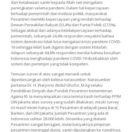
dan Ketakwaan santri kepada Allah swt mengalami
peningkatan selama pandemi. Dalam hal kepercayaan
terhadap pemerintah dan institusi politik, masyarakat
Pesantren memiliki kepercayaan yang rendah terhadap
Dewan Perwakilan Rakyat (33,4%) dan Partai Politik (27,5%).
Sebagai akibat dari adanya ketidakpercayaan terhadap
pemerintah, sebanyak 24,4% responden meyakini bahwa
sistem demokrasi tidak bisa mengatasi krisis pandemi COVID-
19 sehingga lebih baik diganti dengan sistem khilafah.
Adapun sebanyak 64,8% responden menilai bahwa kesulitan
Indonesia menghadapi pandemi COVID-19 disebabkan oleh
sistem dan pemimpin yang tidak kompeten.
Temuan survei di atas sangat menarik untuk
diperbincangkan oleh kelima narasumber. Narasumber
pertama-Dr. H. Waryono Abdul Ghofur, M.Ag selaku
Pendidikan Diniyah dan Pondok Pesantren Kementerian
Agama RI. Ia menyampaikan rasa terima kasih terhadap PPIM
UIN Jakarta atas survey yang sudah dilakukan, meski survey
ini masif minim hanya di 15 Pesantren di wilayah Jawa Barat,
Banten, dan DKI Jakarta. Jumlah Pesantren yang ada di
Indonesia sekitar 28.000 lebih. Dinamika yang dialami
Pesantren sangat beragam, mulai banyaknya pimpinan
pesantren meninggal dunia, santri dipulangkan ke rumahnya