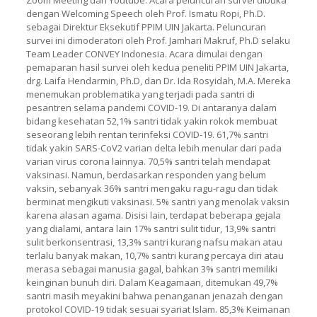
Zoom Meeting dan Youtube. Acara peluncuran survei dibuka
dengan Welcoming Speech oleh Prof. Ismatu Ropi, Ph.D.
sebagai Direktur Eksekutif PPIM UIN Jakarta. Peluncuran
survei ini dimoderatori oleh Prof. Jamhari Makruf, Ph.D selaku
Team Leader CONVEY Indonesia. Acara dimulai dengan
pemaparan hasil survei oleh kedua peneliti PPIM UIN Jakarta,
drg. Laifa Hendarmin, Ph.D, dan Dr. Ida Rosyidah, M.A. Mereka
menemukan problematika yang terjadi pada santri di
pesantren selama pandemi COVID-19. Di antaranya dalam
bidang kesehatan 52,1% santri tidak yakin rokok membuat
seseorang lebih rentan terinfeksi COVID-19. 61,7% santri
tidak yakin SARS-CoV2 varian delta lebih menular dari pada
varian virus corona lainnya. 70,5% santri telah mendapat
vaksinasi. Namun, berdasarkan responden yang belum
vaksin, sebanyak 36% santri mengaku ragu-ragu dan tidak
berminat mengikuti vaksinasi. 5% santri yang menolak vaksin
karena alasan agama. Disisi lain, terdapat beberapa gejala
yang dialami, antara lain 17% santri sulit tidur, 13,9% santri
sulit berkonsentrasi, 13,3% santri kurang nafsu makan atau
terlalu banyak makan, 10,7% santri kurang percaya diri atau
merasa sebagai manusia gagal, bahkan 3% santri memiliki
keinginan bunuh diri. Dalam Keagamaan, ditemukan 49,7%
santri masih meyakini bahwa penanganan jenazah dengan
protokol COVID-19 tidak sesuai syariat Islam. 85,3% Keimanan