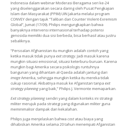
Indonesia dalam webinar Moderasi Beragama seri ke-24
yang diselenggarakan secara daring oleh Pusat Pengkajian
Islam dan Masyarakat (PPIM) UIN Jakarta melalui program
CONVEY dengan tajuk “Taliban dan Counter Violent-Exremism
Global”, Jumat (17/09). Philips mengungkapkan bahwa
banyaknya intervensi internasional terhadap potensi
genosida memiliki dua sisi berbeda, bisa berhasil atau justru
sebaliknya.
“Persoalan Afghanistan itu mungkin adalah contoh yang
ketika masuk tidak punya
exit strategy
. Jadi masuk karena
mungkin situasi emosional, situasi keterburu-buruan. Karena
mungkin bagi Amerika secara psikologis runtuhnya
bangunan yang dihantam al-Qaeda adalah jantung dari
image
Amerika, sehingga mungkin ketika itu mereka tidak
cukup rasional. Akibatnya masuk ke Afganistan tanpa
exit
strategy planning
yang baik,” Philips J. Vermonte memaparkan.
Exit strategy planning
sendiri yang dalam konteks ini strategi
militer merujuk pada strategi yang digunakan militer guna
meminimalisir dampak dari kekalahan.
Philips juga menjelaskan bahwa
cost
atau biaya yang
dihabiskan Amerika selama 20 tahun menempati Afganistan