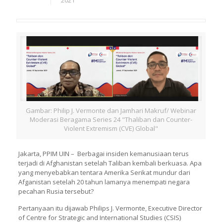
2021
Gambar: Philip J. Vermonte dan Jamhari Makruf/ Webinar
Moderasi Beragama Series 24 "Thaliban dan Counter-
Violent Extremism (CVE) Global"
Jakarta, PPIM UIN – Berbagai insiden kemanusiaan terus
terjadi di Afghanistan setelah Taliban kembali berkuasa. Apa
yang menyebabkan tentara Amerika Serikat mundur dari
Afganistan setelah 20 tahun lamanya menempati negara
pecahan Rusia tersebut?
Pertanyaan itu dijawab Philips J. Vermonte, Executive Director
of Centre for Strategic and International Studies (CSIS)