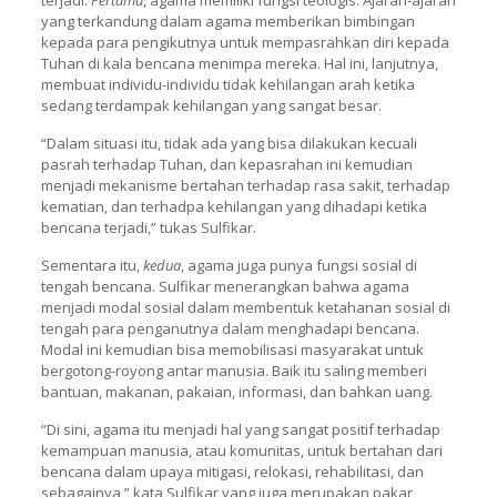
terjadi.
Pertama
, agama memiliki fungsi teologis. Ajaran-ajaran
yang terkandung dalam agama memberikan bimbingan
kepada para pengikutnya untuk mempasrahkan diri kepada
Tuhan di kala bencana menimpa mereka. Hal ini, lanjutnya,
membuat individu-individu tidak kehilangan arah ketika
sedang terdampak kehilangan yang sangat besar.
“Dalam situasi itu, tidak ada yang bisa dilakukan kecuali
pasrah terhadap Tuhan, dan kepasrahan ini kemudian
menjadi mekanisme bertahan terhadap rasa sakit, terhadap
kematian, dan terhadpa kehilangan yang dihadapi ketika
bencana terjadi,” tukas Sulfikar.
Sementara itu,
kedua
, agama juga punya fungsi sosial di
tengah bencana. Sulfikar menerangkan bahwa agama
menjadi modal sosial dalam membentuk ketahanan sosial di
tengah para penganutnya dalam menghadapi bencana.
Modal ini kemudian bisa memobilisasi masyarakat untuk
bergotong-royong antar manusia. Baik itu saling memberi
bantuan, makanan, pakaian, informasi, dan bahkan uang.
“Di sini, agama itu menjadi hal yang sangat positif terhadap
kemampuan manusia, atau komunitas, untuk bertahan dari
bencana dalam upaya mitigasi, relokasi, rehabilitasi, dan
sebagainya,” kata Sulfikar yang juga merupakan pakar