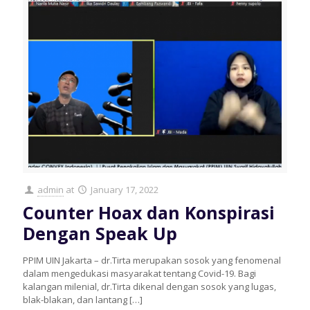
admin
at
January 17, 2022
Counter Hoax dan Konspirasi
Dengan Speak Up
PPIM UIN Jakarta – dr.Tirta merupakan sosok yang fenomenal
dalam mengedukasi masyarakat tentang Covid-19. Bagi
kalangan milenial, dr.Tirta dikenal dengan sosok yang lugas,
blak-blakan, dan lantang
[…]