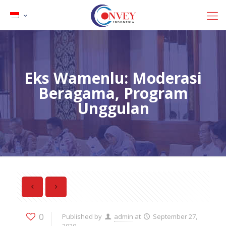
Eks Wamenlu: Moderasi
Beragama, Program
Unggulan
0
Published by
admin
at
September 27,