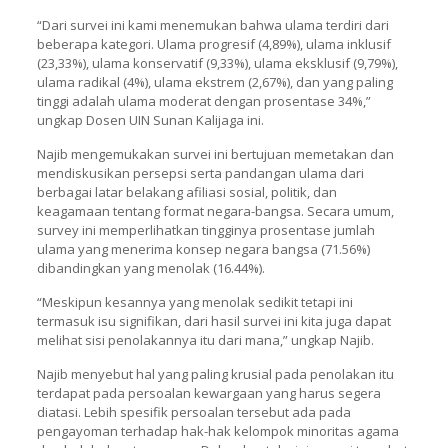
“Dari survei ini kami menemukan bahwa ulama terdiri dari
beberapa kategori. Ulama progresif (4,89%), ulama inklusif
(23,33%), ulama konservatif (9,33%), ulama eksklusif (9,79%),
ulama radikal (4%), ulama ekstrem (2,67%), dan yang paling
tinggi adalah ulama moderat dengan prosentase 34%,”
ungkap Dosen UIN Sunan Kalijaga ini.
Najib mengemukakan survei ini bertujuan memetakan dan
mendiskusikan persepsi serta pandangan ulama dari
berbagai latar belakang afiliasi sosial, politik, dan
keagamaan tentang format negara-bangsa. Secara umum,
survey ini memperlihatkan tingginya prosentase jumlah
ulama yang menerima konsep negara bangsa (71.56%)
dibandingkan yang menolak (16.44%).
“Meskipun kesannya yang menolak sedikit tetapi ini
termasuk isu signifikan, dari hasil survei ini kita juga dapat
melihat sisi penolakannya itu dari mana,” ungkap Najib.
Najib menyebut hal yang paling krusial pada penolakan itu
terdapat pada persoalan kewargaan yang harus segera
diatasi. Lebih spesifik persoalan tersebut ada pada
pengayoman terhadap hak-hak kelompok minoritas agama