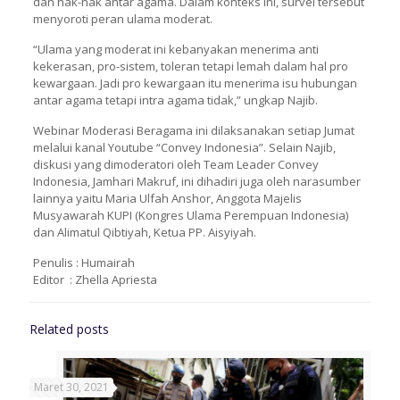
dan hak-hak antar agama. Dalam konteks ini, survei tersebut
menyoroti peran ulama moderat.
“Ulama yang moderat ini kebanyakan menerima anti
kekerasan, pro-sistem, toleran tetapi lemah dalam hal pro
kewargaan. Jadi pro kewargaan itu menerima isu hubungan
antar agama tetapi intra agama tidak,” ungkap Najib.
Webinar Moderasi Beragama ini dilaksanakan setiap Jumat
melalui kanal Youtube “Convey Indonesia”. Selain Najib,
diskusi yang dimoderatori oleh Team Leader Convey
Indonesia, Jamhari Makruf, ini dihadiri juga oleh narasumber
lainnya yaitu Maria Ulfah Anshor, Anggota Majelis
Musyawarah KUPI (Kongres Ulama Perempuan Indonesia)
dan Alimatul Qibtiyah, Ketua PP. Aisyiyah.
Penulis : Humairah
Editor : Zhella Apriesta
Related posts
Maret 30, 2021